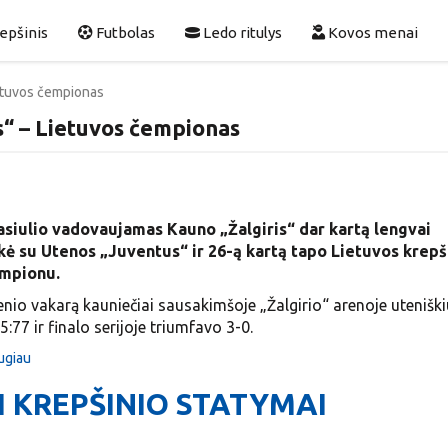
epšinis
Futbolas
Ledo ritulys
Kovos menai
ietuvos čempionas
s“ – Lietuvos čempionas
iulio vadovaujamas Kauno „Žalgiris“ dar kartą lengvai
kė su Utenos „Juventus“ ir 26-ą kartą tapo Lietuvos krepš
empionu.
nio vakarą kauniečiai sausakimšoje „Žalgirio“ arenoje utenišk
5:77 ir finalo serijoje triumfavo 3-0.
augiau
KREPŠINIO STATYMAI