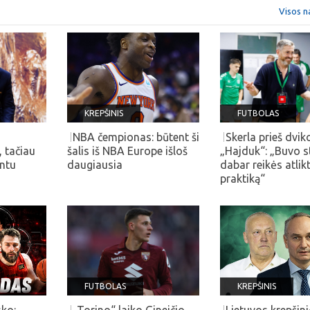
Visos n
KREPŠINIS
FUTBOLAS
NBA čempionas: būtent ši
Skerla prieš dvik
, tačiau
šalis iš NBA Europe išloš
„Hajduk“: „Buvo s
entu
daugiausia
dabar reikės atlikt
praktiką“
FUTBOLAS
KREPŠINIS
sko:
„Torino“ laiko Gineičio
Lietuvos krepšin