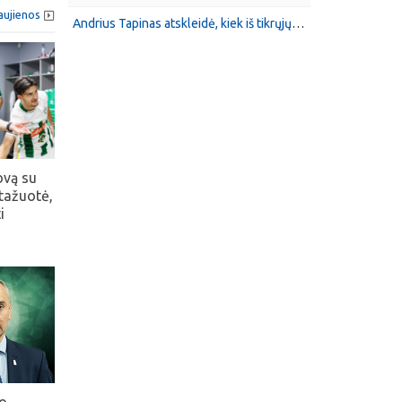
aujienos
Andrius Tapinas atskleidė, kiek iš tikrųjų Vilniaus „Žalgiris“ uždirbo UEFA turnyre
ovą su
tažuotė,
i
io