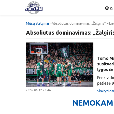
Kr
Mūsų statymai
Absoliutus dominavimas: „Žalgiris“ – L
Absoliutus dominavimas: „Žalgiri
Tomo Mas
susitvar
lygos č
Penktadie
patiesė 9
2026-06-12 20:46
Skaityti d
NEMOKAMI 