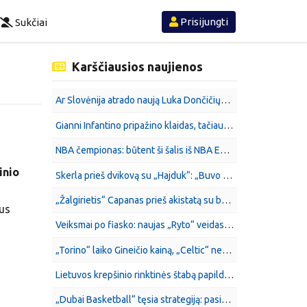
Prisijungti
Sukčiai
Karščiausios naujienos
Ar Slovėnija atrado naują Luka Dončičių? 17-metis jau lyginamas su NBA žvaigžde
Gianni Infantino pripažino klaidas, tačiau lieka FIFA prezidentu
NBA čempionas: būtent ši šalis iš NBA Europe išloš daugiausia
inio
Skerla prieš dvikovą su „Hajduk“: „Buvo stažuotė, dabar reikės atlikti praktiką“
„Žalgirietis“ Capanas prieš akistatą su buvusiu klubu: „Net negalėjau apie tai svajoti“
ius
Veiksmai po fiasko: naujas „Ryto“ veidas ir trūkstama dėlionės dalis
„Torino“ laiko Gineičio kainą, „Celtic“ nesibaido: aiškėja rekordinį sandorį lemsiantys faktoriai
Lietuvos krepšinio rinktinės štabą papildė su NBA žvaigždėmis dirbęs amerikietis
„Dubai Basketball“ tęsia strategiją: pasirašė dar du žaidėjus ir iš karto juos išnuomojo