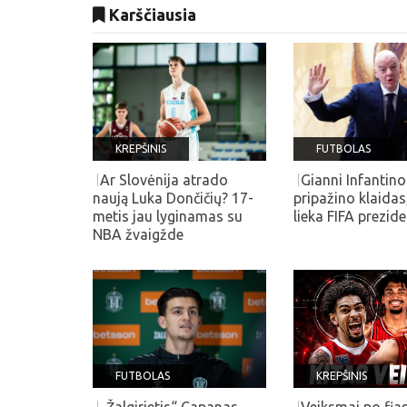
Karščiausia
KREPŠINIS
FUTBOLAS
Ar Slovėnija atrado
Gianni Infantino
naują Luka Dončičių? 17-
pripažino klaidas
metis jau lyginamas su
lieka FIFA prezid
NBA žvaigžde
FUTBOLAS
KREPŠINIS
„Žalgirietis“ Capanas
Veiksmai po fia