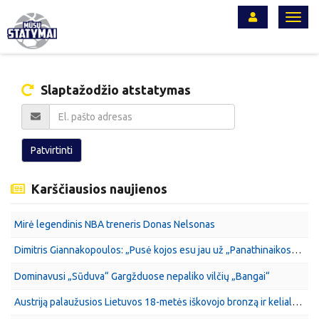
Toggl
navig
Slaptažodžio atstatymas
Patvirtinti
Karščiausios naujienos
Mirė legendinis NBA treneris Donas Nelsonas
Dimitris Giannakopoulos: „Pusė kojos esu jau už „Panathinaikos“ klubo ribų“
Dominavusi „Sūduva“ Gargžduose nepaliko vilčių „Bangai“
Austriją palaužusios Lietuvos 18-metės iškovojo bronzą ir kelialapį į A divizioną