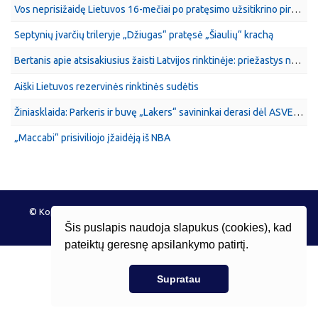
Vos neprisižaidę Lietuvos 16-mečiai po pratęsimo užsitikrino pirmą vietą grupėje
Septynių įvarčių trileryje „Džiugas“ pratęsė „Šiaulių“ krachą
Bertanis apie atsisakiusius žaisti Latvijos rinktinėje: priežastys ne iki galo suprantamos
Aiški Lietuvos rezervinės rinktinės sudėtis
Žiniasklaida: Parkeris ir buvę „Lakers“ savininkai derasi dėl ASVEL pardavimo
„Maccabi“ prisiviliojo įžaidėją iš NBA
© Kopijuoti draudžiama 2026 MūsųStatymai.com
Apie mus
Privacy policy
Šis puslapis naudoja slapukus (cookies), kad
pateiktų geresnę apsilankymo patirtį.
Supratau