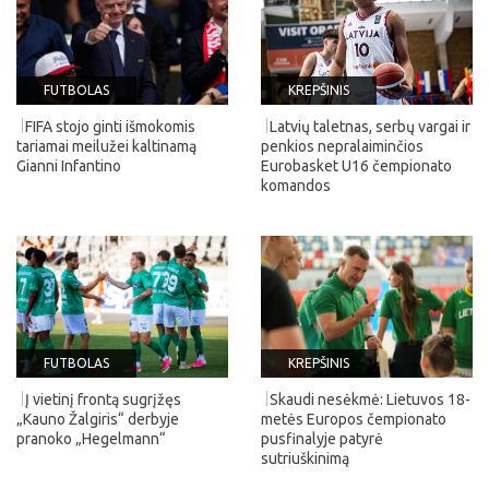
FUTBOLAS
KREPŠINIS
FIFA stojo ginti išmokomis
Latvių taletnas, serbų vargai ir
tariamai meilužei kaltinamą
penkios nepralaiminčios
Gianni Infantino
Eurobasket U16 čempionato
komandos
FUTBOLAS
KREPŠINIS
Į vietinį frontą sugrįžęs
Skaudi nesėkmė: Lietuvos 18-
„Kauno Žalgiris“ derbyje
metės Europos čempionato
pranoko „Hegelmann“
pusfinalyje patyrė
sutriuškinimą