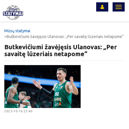
Toggl
navig
Mūsų statymai
Butkevičiumi žavėjęsis Ulanovas: „Per savaitę lūzeriais netapome“
Butkevičiumi žavėjęsis Ulanovas: „Per
savaitę lūzeriais netapome“
2025-10-16 23:40