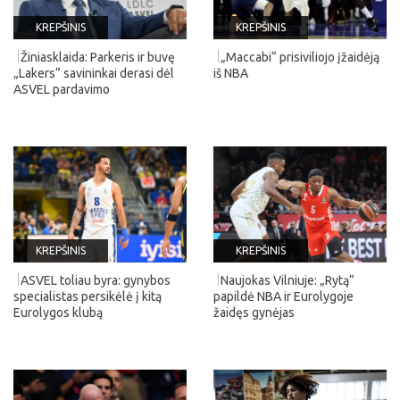
KREPŠINIS
KREPŠINIS
Žiniasklaida: Parkeris ir buvę
„Maccabi“ prisiviliojo įžaidėją
„Lakers“ savininkai derasi dėl
iš NBA
ASVEL pardavimo
KREPŠINIS
KREPŠINIS
ASVEL toliau byra: gynybos
Naujokas Vilniuje: „Rytą“
specialistas persikėlė į kitą
papildė NBA ir Eurolygoje
Eurolygos klubą
žaidęs gynėjas