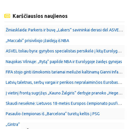
Karščiausios naujienos
Žiniasklaida: Parkeris ir buvę „Lakers“ savininkai derasi dėl ASVEL pardavimo
„Maccabi“ prisiviliojo įžaidėją iš NBA
ASVEL toliau byra: gynybos specialistas persikėlė į kitą Eurolygos klubą
Naujokas Vilniuje: „Rytą“ papildė NBA ir Eurolygoje žaidęs gynėjas
FIFA stojo ginti išmokomis tariamai meilužei kaltinamą Gianni Infantino
Latvių taletnas, serbų vargai ir penkios nepralaiminčios Eurobasket U16 čempionato komandos
Į vietinį frontą sugrįžęs „Kauno Žalgiris“ derbyje pranoko „Hegelmann“
Skaudi nesėkmė: Lietuvos 18-metės Europos čempionato pusfinalyje patyrė sutriuškinimą
Pasaulio čempionas iš „Barcelona“ turėtų keltis į PSG
„Gintra“ sutriuškino Rygos klubą ir tęs kovas UEFA Europos taurės atrankoje