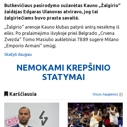
Butkevičiaus pasirodymo sužavėtas Kauno „Žalgirio“
žaidėjas Edgaras Ulanovas atviravo, jog tai
žalgiriečiams buvo prasta savaitė.
„Žalgirio“ arenoje Kauno klubas patyrė antrą nesėkmę iš
eilės. Po pralaimėjimo išvykoje prieš Belgrado „Crvena
Zvezda“ Tomo Masiulio auklėtiniai 78:89 sugėrė Milano
„Emporio Armani“ smūgį.
Skaityti daugiau
NEMOKAMI KREPŠINIO
STATYMAI
Karščiausia
Visos naujienos