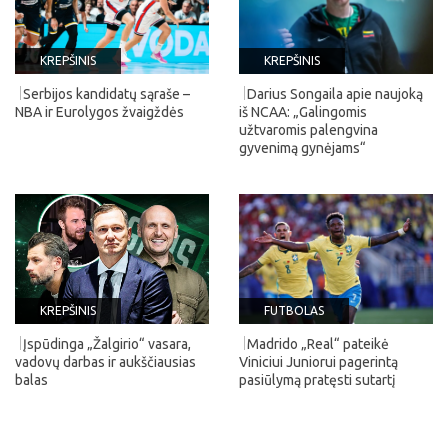
KREPŠINIS
KREPŠINIS
Serbijos kandidatų sąraše –
Darius Songaila apie naujoką
NBA ir Eurolygos žvaigždės
iš NCAA: „Galingomis
užtvaromis palengvina
gyvenimą gynėjams“
KREPŠINIS
FUTBOLAS
Įspūdinga „Žalgirio“ vasara,
Madrido „Real“ pateikė
vadovų darbas ir aukščiausias
Viniciui Juniorui pagerintą
balas
pasiūlymą pratęsti sutartį