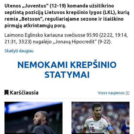
Utenos „Juventus“ (12-19) komanda užsitikrino
septintą poziciją Lietuvos krepšinio lygos (LKL), kurią
remia „Betsson“, reguliariajame sezone ir išaiškino
pirmąją atkrintamųjų porą.
Laimono Eglinsko kariauna svečiuose 95:90 (22:22, 19:14,
21:31, 33:23) nugalėjo „Jonavą Hipocredit“ (9-22).
Skaityti daugiau
NEMOKAMI KREPŠINIO
STATYMAI
Karščiausia
Visos naujienos