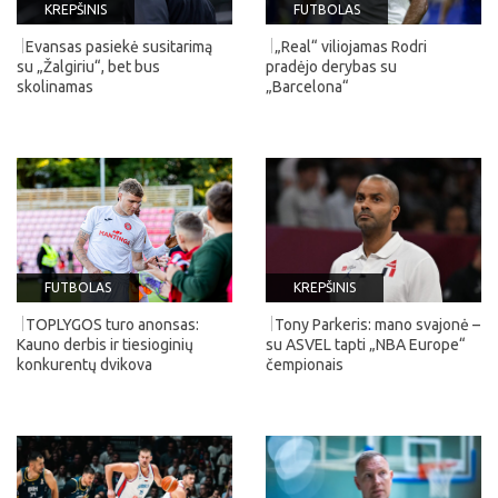
KREPŠINIS
FUTBOLAS
Evansas pasiekė susitarimą
„Real“ viliojamas Rodri
su „Žalgiriu“, bet bus
pradėjo derybas su
skolinamas
„Barcelona“
FUTBOLAS
KREPŠINIS
TOPLYGOS turo anonsas:
Tony Parkeris: mano svajonė –
Kauno derbis ir tiesioginių
su ASVEL tapti „NBA Europe“
konkurentų dvikova
čempionais