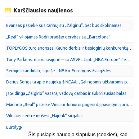
Karščiausios naujienos
Evansas pasiekė susitarimą su „Žalgiriu“, bet bus skolinamas
„Real“ viliojamas Rodri pradėjo derybas su „Barcelona“
TOPLYGOS turo anonsas: Kauno derbis ir tiesioginių konkurentų dvikova
Tony Parkeris: mano svajonė – su ASVEL tapti „NBA Europe“ čempionais
Serbijos kandidatų sąraše – NBA ir Eurolygos žvaigždės
Darius Songaila apie naujoką iš NCAA: „Galingomis užtvaromis palengvina gyvenimą gynėjams“
Įspūdinga „Žalgirio“ vasara, vadovų darbas ir aukščiausias balas
Madrido „Real“ pateikė Viniciui Juniorui pagerintą pasiūlymą pratęsti sutartį
Vilniaus centre mušėsi „Hajduk“ sirgaliai
Eurolygos potencialo turintis „Ryto“ naujokas: ryškios stiprybės ir procentai
Šis puslapis naudoja slapukus (cookies), kad