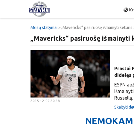
Kr
Mūsų statymai
„Mavericks“ pasiruošę išmainyti keturis ž
„Mavericks“ pasiruošę išmainyti ke
Prastai 
didelęs 
ESPN apž
išmainyt
Russellą.
2025-12-09 20:28
Skaityti d
NEMOKAMI 