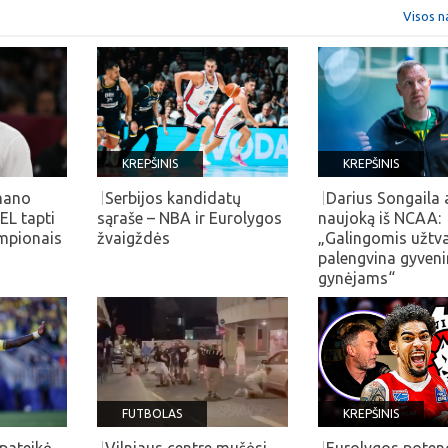
Visos n
KREPŠINIS
KREPŠINIS
 mano
Serbijos kandidatų
Darius Songaila 
EL tapti
sąraše – NBA ir Eurolygos
naujoką iš NCAA:
mpionais
žvaigždės
„Galingomis užtv
palengvina gyven
gynėjams“
FUTBOLAS
KREPŠINIS
pateikė
Vilniaus centre mušėsi
Eurolygos poten