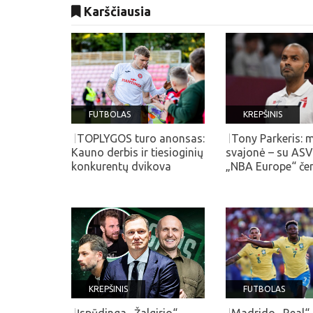
Karščiausia
FUTBOLAS
KREPŠINIS
TOPLYGOS turo anonsas:
Tony Parkeris:
Kauno derbis ir tiesioginių
svajonė – su ASV
konkurentų dvikova
„NBA Europe“ če
KREPŠINIS
FUTBOLAS
Įspūdinga „Žalgirio“
Madrido „Real“ 