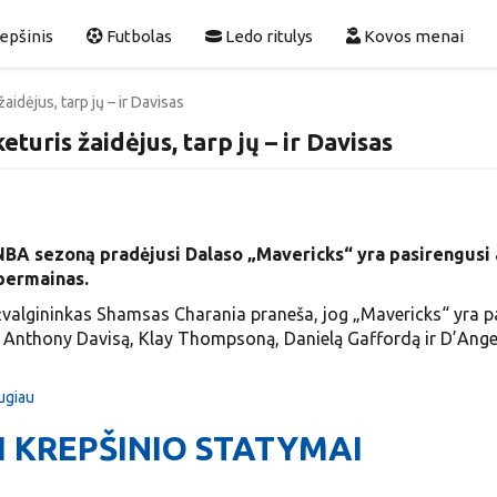
epšinis
Futbolas
Ledo ritulys
Kovos menai
aidėjus, tarp jų – ir Davisas
turis žaidėjus, tarp jų – ir Davisas
NBA sezoną pradėjusi Dalaso „Mavericks“ yra pasirengusi a
permainas.
valgininkas Shamsas Charania praneša, jog „Mavericks“ yra p
i Anthony Davisą, Klay Thompsoną, Danielą Gaffordą ir D’Ange
augiau
KREPŠINIO STATYMAI