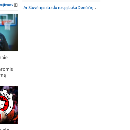
aujienos
Ar Slovėnija atrado naują Luka Dončičių? 17-metis jau lyginamas su NBA žvaigžde
apie
aromis
imą
cialo