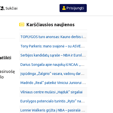
Prisijungti
Sukčiai
Karščiausios naujienos
TOPLYGOS turo anonsas: Kauno derbis ir tiesioginių konkurentų dvikova
Tony Parkeris: mano svajonė – su ASVEL tapti „NBA Europe“ čempionais
Serbijos kandidatų sąraše – NBA ir Eurolygos žvaigždės
tlikti
Darius Songaila apie naujoką iš NCAA: „Galingomis užtvaromis palengvina gyvenimą gynėjams“
asiruošę
Įspūdinga „Žalgirio“ vasara, vadovų darbas ir aukščiausias balas
lo
Madrido „Real“ pateikė Viniciui Juniorui pagerintą pasiūlymą pratęsti sutartį
Vilniaus centre mušėsi „Hajduk“ sirgaliai
Eurolygos potencialo turintis „Ryto“ naujokas: ryškios stiprybės ir procentai
Lonnie Walkeris grįžta į NBA – pasirašė sutartį su Denver „Nuggets“ klubu