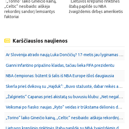
„Torino“ laiko Gineičio kainą,
Lietuvos krepšinio rinktinės
„Celtic“ nesibaido: aiškėja
štabą papildė su NBA
rekordinį sandorį lemsiantys
žvaigždėmis dirbęs amerikietis
faktoriai
Karščiausios naujienos
Ar Slovėnija atrado naują Luka Dončičių? 17-metis jau lyginamas su NBA žvaigžde
Gianni Infantino pripažino klaidas, tačiau lieka FIFA prezidentu
NBA čempionas: būtent ši šalis iš NBA Europe išloš daugiausia
Skerla prieš dvikovą su „Hajduk“: „Buvo stažuotė, dabar reikės atlikti praktiką“
„Žalgirietis“ Capanas prieš akistatą su buvusiu klubu: „Net negalėjau apie tai svajoti“
Veiksmai po fiasko: naujas „Ryto“ veidas ir trūkstama dėlionės dalis
„Torino“ laiko Gineičio kainą, „Celtic“ nesibaido: aiškėja rekordinį sandorį lemsiantys faktoriai
Lietuvos krepšinio rinktinės štabą papildė su NBA žvaigždėmis dirbęs amerikietis