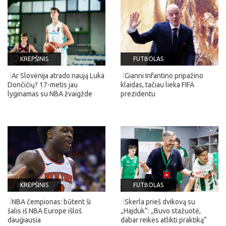
KREPŠINIS
FUTBOLAS
Ar Slovėnija atrado naują Luka
Gianni Infantino pripažino
Dončičių? 17-metis jau
klaidas, tačiau lieka FIFA
lyginamas su NBA žvaigžde
prezidentu
KREPŠINIS
FUTBOLAS
NBA čempionas: būtent ši
Skerla prieš dvikovą su
šalis iš NBA Europe išloš
„Hajduk“: „Buvo stažuotė,
daugiausia
dabar reikės atlikti praktiką“