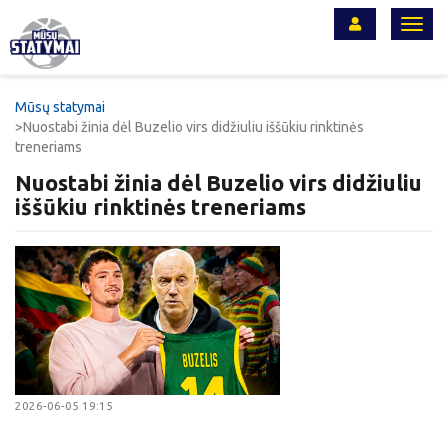
Toggl
navig
Mūsų statymai
Nuostabi žinia dėl Buzelio virs didžiuliu iššūkiu rinktinės
treneriams
Nuostabi žinia dėl Buzelio virs didžiuliu
iššūkiu rinktinės treneriams
2026-06-05 19:15