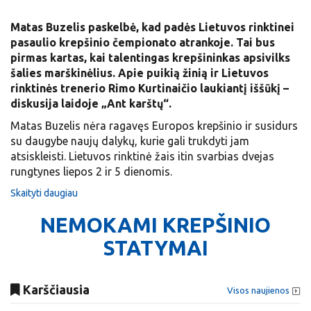
Matas Buzelis paskelbė, kad padės Lietuvos rinktinei
pasaulio krepšinio čempionato atrankoje. Tai bus
pirmas kartas, kai talentingas krepšininkas apsivilks
šalies marškinėlius. Apie puikią žinią ir Lietuvos
rinktinės trenerio Rimo Kurtinaičio laukiantį iššūkį –
diskusija laidoje „Ant karštų“.
Matas Buzelis nėra ragavęs Europos krepšinio ir susidurs
su daugybe naujų dalykų, kurie gali trukdyti jam
atsiskleisti. Lietuvos rinktinė žais itin svarbias dvejas
rungtynes liepos 2 ir 5 dienomis.
Skaityti daugiau
NEMOKAMI KREPŠINIO
STATYMAI
Karščiausia
Visos naujienos