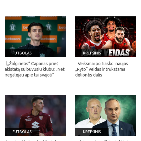
FUTBOLAS
KREPŠINIS
„Žalgirietis“ Capanas prieš
Veiksmai po fiasko: naujas
akistatą su buvusiu klubu: „Net
„Ryto“ veidas ir trūkstama
negalėjau apie tai svajoti“
dėlionės dalis
FUTBOLAS
KREPŠINIS