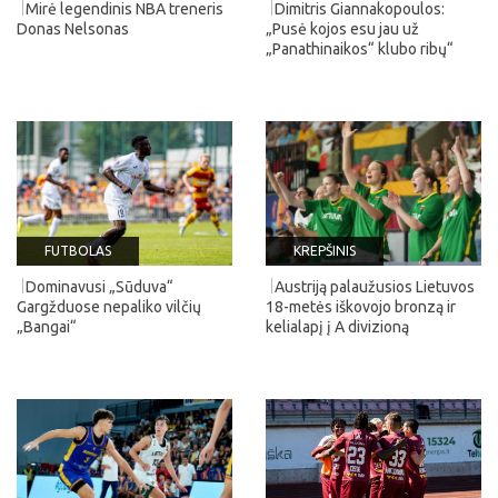
Mirė legendinis NBA treneris
Dimitris Giannakopoulos:
Donas Nelsonas
„Pusė kojos esu jau už
„Panathinaikos“ klubo ribų“
FUTBOLAS
KREPŠINIS
Dominavusi „Sūduva“
Austriją palaužusios Lietuvos
Gargžduose nepaliko vilčių
18-metės iškovojo bronzą ir
„Bangai“
kelialapį į A divizioną