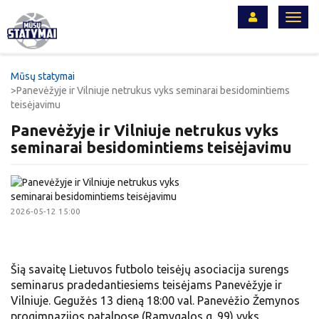
Toggl
navig
Mūsų statymai
Panevėžyje ir Vilniuje netrukus vyks seminarai besidomintiems
teisėjavimu
Panevėžyje ir Vilniuje netrukus vyks
seminarai besidomintiems teisėjavimu
2026-05-12 15:00
Šią savaitę Lietuvos futbolo teisėjų asociacija surengs
seminarus pradedantiesiems teisėjams Panevėžyje ir
Vilniuje. Gegužės 13 dieną 18:00 val. Panevėžio Žemynos
progimnazijos patalpose (Ramygalos g. 99) vyks