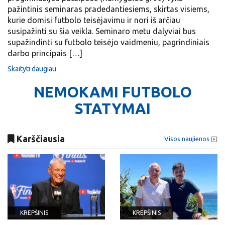
pažintinis seminaras pradedantiesiems, skirtas visiems,
kurie domisi futbolo teisėjavimu ir nori iš arčiau
susipažinti su šia veikla. Seminaro metu dalyviai bus
supažindinti su futbolo teisėjo vaidmeniu, pagrindiniais
darbo principais […]
Skaityti daugiau
NEMOKAMI FUTBOLO
STATYMAI
Karščiausia
Visos naujienos
KREPŠINIS
KREPŠINIS