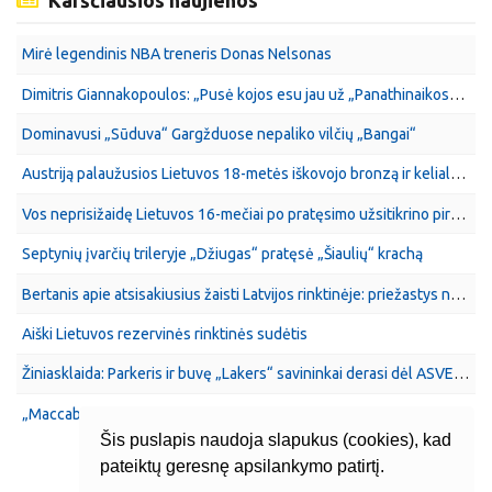
Mirė legendinis NBA treneris Donas Nelsonas
Dimitris Giannakopoulos: „Pusė kojos esu jau už „Panathinaikos“ klubo ribų“
Dominavusi „Sūduva“ Gargžduose nepaliko vilčių „Bangai“
Austriją palaužusios Lietuvos 18-metės iškovojo bronzą ir kelialapį į A divizioną
Vos neprisižaidę Lietuvos 16-mečiai po pratęsimo užsitikrino pirmą vietą grupėje
Septynių įvarčių trileryje „Džiugas“ pratęsė „Šiaulių“ krachą
Bertanis apie atsisakiusius žaisti Latvijos rinktinėje: priežastys ne iki galo suprantamos
Aiški Lietuvos rezervinės rinktinės sudėtis
Žiniasklaida: Parkeris ir buvę „Lakers“ savininkai derasi dėl ASVEL pardavimo
„Maccabi“ prisiviliojo įžaidėją iš NBA
Šis puslapis naudoja slapukus (cookies), kad
pateiktų geresnę apsilankymo patirtį.