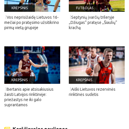
KREPŠINIS
FUTBOLAS
Vos neprisižaidę Lietuvos 16-
Septynių įvarčių trileryje
mečiai po pratęsimo užsitikrino
„Džiugas“ pratęsė „Šiaulių“
pirmą vietą grupėje
krachą
KREPŠINIS
KREPŠINIS
Bertanis apie atsisakiusius
Aiški Lietuvos rezervinės
žaisti Latvijos rinktinėje:
rinktinės sudėtis
priežastys ne iki galo
suprantamos
Karščiausios naujienos