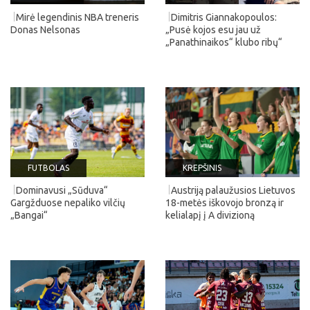
Mirė legendinis NBA treneris
Dimitris Giannakopoulos:
Donas Nelsonas
„Pusė kojos esu jau už
„Panathinaikos“ klubo ribų“
FUTBOLAS
KREPŠINIS
Dominavusi „Sūduva“
Austriją palaužusios Lietuvos
Gargžduose nepaliko vilčių
18-metės iškovojo bronzą ir
„Bangai“
kelialapį į A divizioną