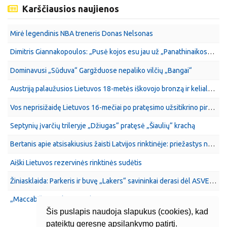
Karščiausios naujienos
Mirė legendinis NBA treneris Donas Nelsonas
Dimitris Giannakopoulos: „Pusė kojos esu jau už „Panathinaikos“ klubo ribų“
Dominavusi „Sūduva“ Gargžduose nepaliko vilčių „Bangai“
Austriją palaužusios Lietuvos 18-metės iškovojo bronzą ir kelialapį į A divizioną
Vos neprisižaidę Lietuvos 16-mečiai po pratęsimo užsitikrino pirmą vietą grupėje
Septynių įvarčių trileryje „Džiugas“ pratęsė „Šiaulių“ krachą
Bertanis apie atsisakiusius žaisti Latvijos rinktinėje: priežastys ne iki galo suprantamos
Aiški Lietuvos rezervinės rinktinės sudėtis
Žiniasklaida: Parkeris ir buvę „Lakers“ savininkai derasi dėl ASVEL pardavimo
„Maccabi“ prisiviliojo įžaidėją iš NBA
Šis puslapis naudoja slapukus (cookies), kad
pateiktų geresnę apsilankymo patirtį.