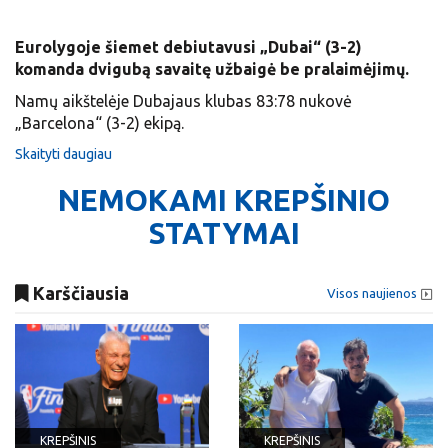
Eurolygoje šiemet debiutavusi „Dubai“ (3-2)
komanda dvigubą savaitę užbaigė be pralaimėjimų.
Namų aikštelėje Dubajaus klubas 83:78 nukovė
„Barcelona“ (3-2) ekipą.
Skaityti daugiau
NEMOKAMI KREPŠINIO
STATYMAI
Karščiausia
Visos naujienos
KREPŠINIS
KREPŠINIS