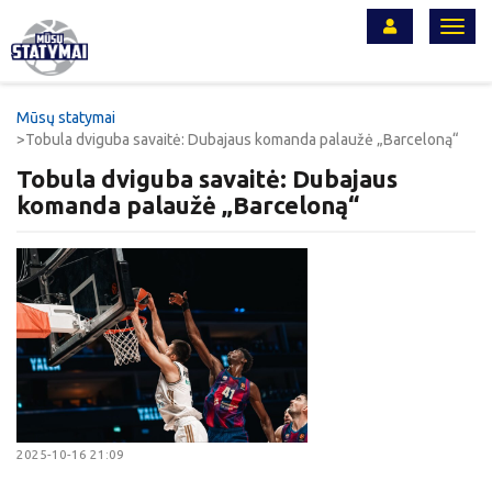
Toggl
navig
Mūsų statymai
Tobula dviguba savaitė: Dubajaus komanda palaužė „Barceloną“
Tobula dviguba savaitė: Dubajaus
komanda palaužė „Barceloną“
2025-10-16 21:09