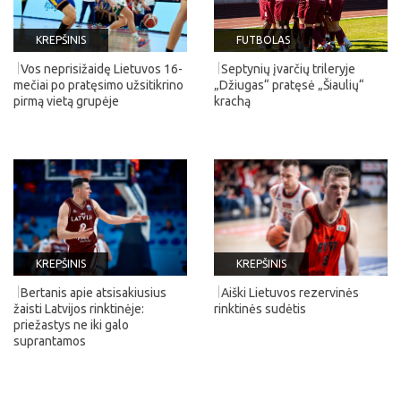
KREPŠINIS
FUTBOLAS
Vos neprisižaidę Lietuvos 16-
Septynių įvarčių trileryje
mečiai po pratęsimo užsitikrino
„Džiugas“ pratęsė „Šiaulių“
pirmą vietą grupėje
krachą
KREPŠINIS
KREPŠINIS
Bertanis apie atsisakiusius
Aiški Lietuvos rezervinės
žaisti Latvijos rinktinėje:
rinktinės sudėtis
priežastys ne iki galo
suprantamos