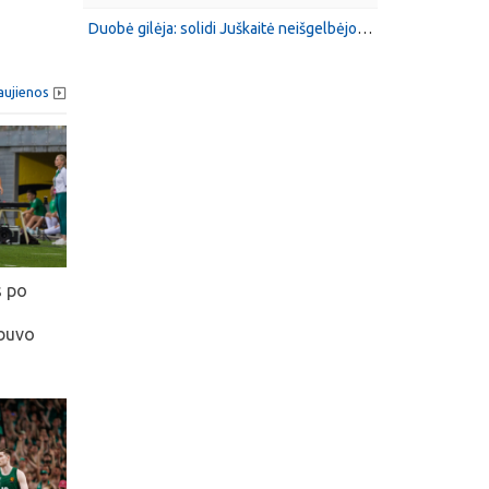
Duobė gilėja: solidi Juškaitė neišgelbėjo Toronto komandos nuo eilinio pralaimėjimo
aujienos
s po
 buvo