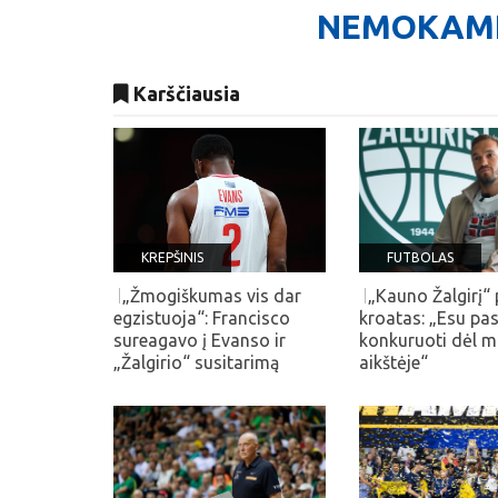
NEMOKAMI 
Karščiausia
KREPŠINIS
FUTBOLAS
„Žmogiškumas vis dar
„Kauno Žalgirį“
egzistuoja“: Francisco
kroatas: „Esu pa
sureagavo į Evanso ir
konkuruoti dėl m
„Žalgirio“ susitarimą
aikštėje“