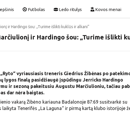
epšinis
Futbolas
Ledo ritulys
Kovos menai
nį ir Hardingo šou: „Turime išlikti kuklūs ir alkani“
rčiulionį ir Hardingo šou: „Turime išlikti k
 „Ryto“ vyriausiasis treneris Giedrius Žibėnas po patekimo
 lygos finalą pasidžiaugė įspūdingu Jerricko Hardingo
mu ir sezoną pakeitusiu Augustu Marčiulioniu, tačiau pab
as dar nėra baigtas.
dienio vakarą Žibėno kariauna Badalonoje 87:69 susitvarkė su
s laikyta Tenerifės „La Laguna“ ir pirmą kartą klubo istorijoje ž