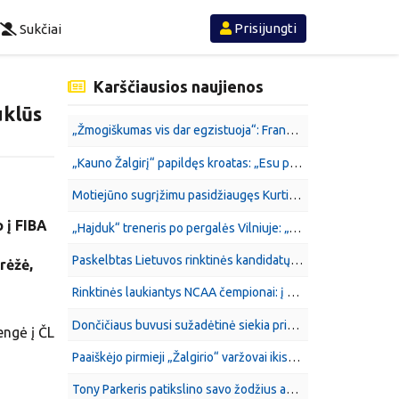
Prisijungti
Sukčiai
Karščiausios naujienos
uklūs
„Žmogiškumas vis dar egzistuoja“: Francisco sureagavo į Evanso ir „Žalgirio“ susitarimą
„Kauno Žalgirį“ papildęs kroatas: „Esu pasiruošęs konkuruoti dėl minučių aikštėje“
Motiejūno sugrįžimu pasidžiaugęs Kurtinaitis: „Surinkome kovingą ir motyvuotą sudėtį“
 į FIBA
„Hajduk“ treneris po pergalės Vilniuje: „Tikiuosi, kad tai buvo lūžio taškas“
Paskelbtas Lietuvos rinktinės kandidatų sąrašas
rėžė,
Rinktinės laukiantys NCAA čempionai: į Lietuvą atvyksta būsimos NBA žvaigždės
Dončičiaus buvusi sužadėtinė siekia prisiteisti aštuoniaženklę sumą
engė į ČL
Paaiškėjo pirmieji „Žalgirio“ varžovai ikisezoninių rungtynių cikle
Tony Parkeris patikslino savo žodžius apie svajonę su ASVEL laimėti „NBA Europe“