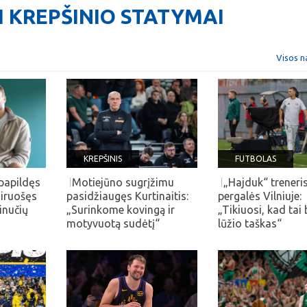
KREPŠINIO STATYMAI
Visos n
KREPŠINIS
FUTBOLAS
 papildęs
Motiejūno sugrįžimu
„Hajduk“ treneri
siruošęs
pasidžiaugęs Kurtinaitis:
pergalės Vilniuje:
inučių
„Surinkome kovingą ir
„Tikiuosi, kad tai
motyvuotą sudėtį“
lūžio taškas“