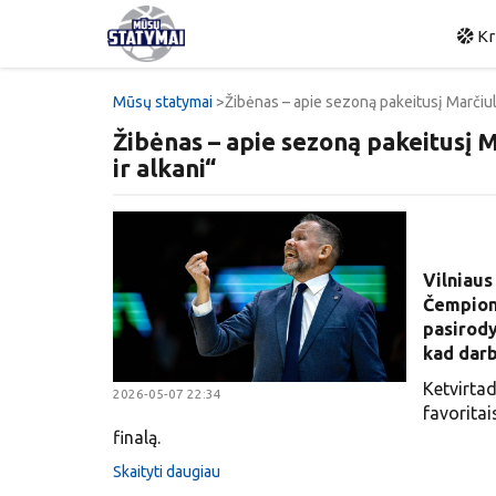
Kr
Mūsų statymai
Žibėnas – apie sezoną pakeitusį Marčiulio
Žibėnas – apie sezoną pakeitusį Ma
ir alkani“
Vilniaus
Čempionų
pasirody
kad darb
Ketvirta
2026-05-07 22:34
favoritai
finalą.
Skaityti daugiau